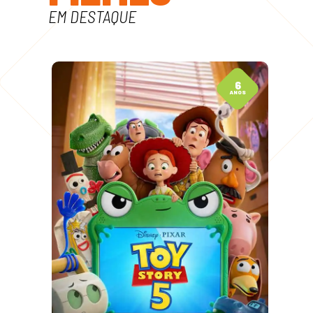
EM DESTAQUE
0
6
OS
ANOS