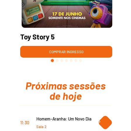
Toy Story 5
Mo
COMPRAR INGRESSO
Próximas sessões
de hoje
Homem-Aranha: Um Novo Dia
COMPRAR
11:30
INGRESSO
Sala 2