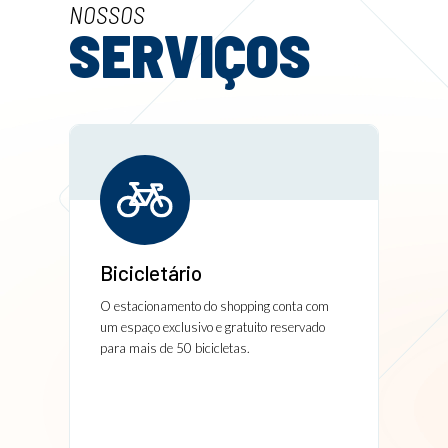
NOSSOS
SERVIÇOS
Bicicletário
Caix
a de
O estacionamento do shopping conta com
Para s
za aos
um espaço exclusivo e gratuito reservado
opções
de
para mais de 50 bicicletas.
locali
didos,
a Riac