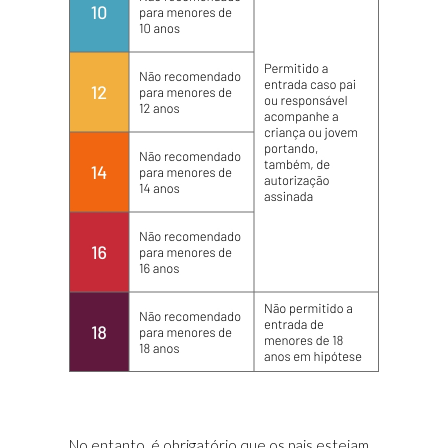
No entanto, é obrigatório que os pais estejam