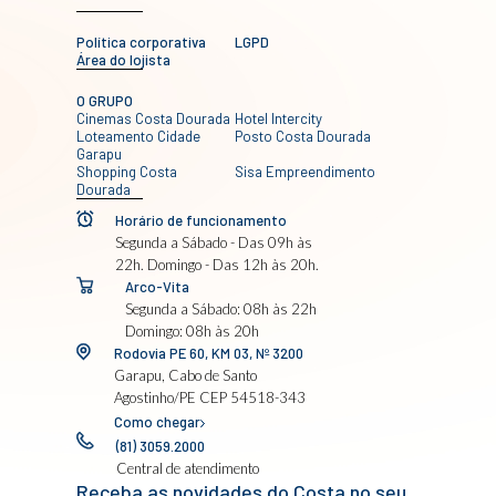
Política corporativa
LGPD
Área do lojista
O GRUPO
Cinemas Costa Dourada
Hotel Intercity
Loteamento Cidade
Posto Costa Dourada
Garapu
Shopping Costa
Sisa Empreendimento
Dourada
Horário de funcionamento
Segunda a Sábado - Das 09h às
22h. Domingo - Das 12h às 20h.
Arco-Vita
Segunda a Sábado: 08h às 22h
Domingo: 08h às 20h
Rodovia PE 60, KM 03, Nº 3200
Garapu, Cabo de Santo
Agostinho/PE CEP 54518-343
Como chegar
(81) 3059.2000
Central de atendimento
Receba as novidades do Costa no seu