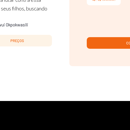
 seus filhos, buscando
wui Okpokwasili
PREÇOS
C