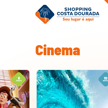
Cinema
6
10
ANOS
ANO