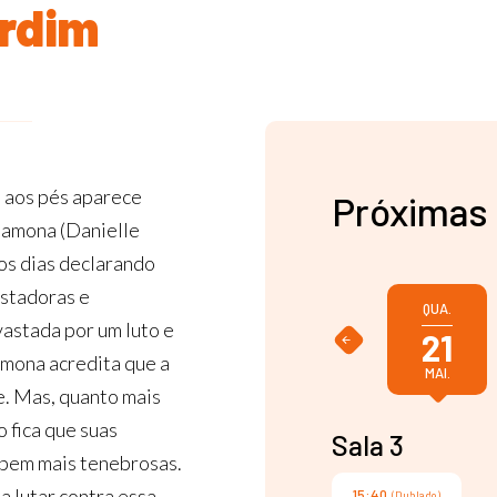
ardim
 aos pés aparece
Próximas
Ramona (Danielle
os dias declarando
stadoras e
QUA.
vastada por um luto e
21
amona acredita que a
MAI.
. Mas, quanto mais
o fica que suas
Sala 3
e bem mais tenebrosas.
a lutar contra essa
15:40
(Dublado)