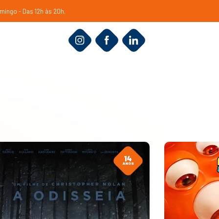
mingo - Das 12h às 20h.
14
ANOS