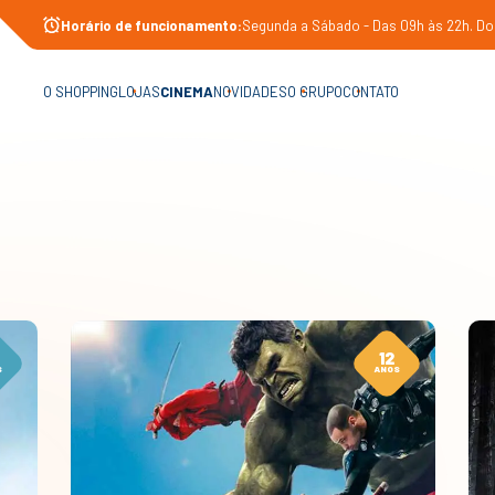
Horário de funcionamento:
Segunda a Sábado - Das 09h às 22h. Do
O SHOPPING
LOJAS
CINEMA
NOVIDADES
O GRUPO
CONTATO
12
S
ANOS