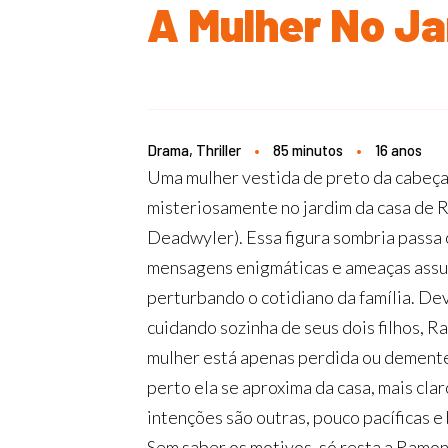
A Mulher No J
Drama, Thriller
•
85 minutos
•
16 anos
Uma mulher vestida de preto da cabeça
misteriosamente no jardim da casa de 
Deadwyler). Essa figura sombria passa 
mensagens enigmáticas e ameaças assu
perturbando o cotidiano da família. De
cuidando sozinha de seus dois filhos, R
mulher está apenas perdida ou demente
perto ela se aproxima da casa, mais clar
intenções são outras, pouco pacíficas 
Sem saber os motivos, só resta a Ramon